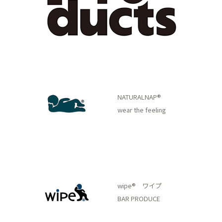
NATURALNAP®
wear the feeling
wipe® ワイプ
BAR PRODUCE