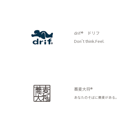
drif® ドリフ
Don't think.Feel.
蕎麦大将®
あなたのそばに蕎麦がある。